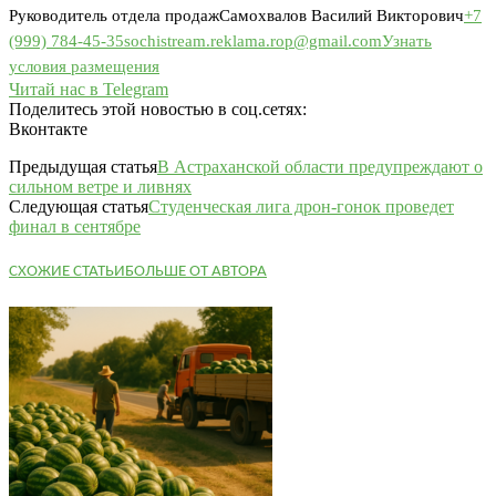
Руководитель отдела продаж
Самохвалов Василий Викторович
+7
(999) 784-45-35
sochistream.reklama.rop@gmail.com
Узнать
условия размещения
Читай нас в Telegram
Поделитесь этой новостью в соц.сетях:
Вконтакте
Предыдущая статья
В Астраханской области предупреждают о
сильном ветре и ливнях
Следующая статья
Студенческая лига дрон-гонок проведет
финал в сентябре
СХОЖИЕ СТАТЬИ
БОЛЬШЕ ОТ АВТОРА