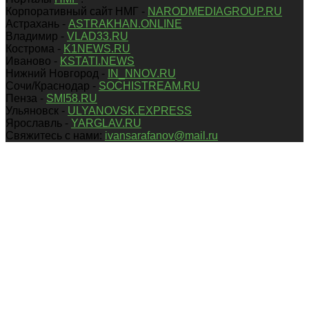
Корпоративный сайт НМГ -
NARODMEDIAGROUP.RU
Астрахань -
ASTRAKHAN.ONLINE
Владимир -
VLAD33.RU
Кострома -
K1NEWS.RU
Иваново -
KSTATI.NEWS
Нижний Новгород -
IN_NNOV.RU
Сочи/Краснодар -
SOCHISTREAM.RU
Пенза -
SMI58.RU
Ульяновск -
ULYANOVSK.EXPRESS
Ярославль -
YARGLAV.RU
Свяжитесь с нами:
ivansarafanov@mail.ru