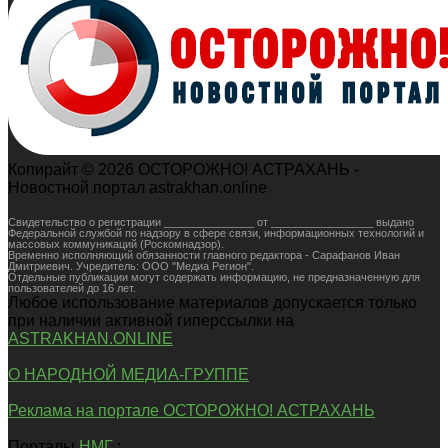
Копирайт © 2026 ОСТОРОЖНО! АСТРАХАНЬ -
Новостной портал astrakhan.online
Свидетельство о регистрации _______________ от _________________ выдано
Федеральной службой по надзору в сфере связи, информационных технологий и
массовых коммуникаций (Роскомнадзор).
Временно исполняющий обязанности главного редактора - Сарафанов Иван
Дмитриевич. Учредитель: ООО "Медиа Регион".
Отдельные публикации могут содержать информацию, не предназначенную для
пользователей до 16 лет.
Любое использование материалов допускается только
при наличии активной гиперссылки на
ASTRAKHAN.ONLINE
О НАРОДНОЙ МЕДИА-ГРУППЕ
Реклама на портале ОСТОРОЖНО! АСТРАХАНЬ
Порталы
НМГ
: