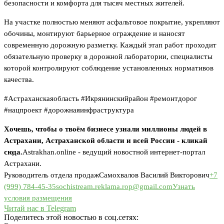
безопасности и комфорта для тысяч местных жителей.
На участке полностью меняют асфальтовое покрытие, укрепляют
обочины, монтируют барьерное ограждение и наносят
современную дорожную разметку. Каждый этап работ проходит
обязательную проверку в дорожной лаборатории, специалисты
которой контролируют соблюдение установленных нормативов
качества.
#Астраханскаяобласть #Икрянинскийрайон #ремонтдорог
#нацпроект #дорожнаяинфраструктура
Хочешь, чтобы о твоём бизнесе узнали миллионы людей в
Астрахани, Астраханской области и всей России - кликай
сюда.
Astrakhan.online - ведущий новостной интернет-портал
Астрахани.
Руководитель отдела продаж
Самохвалов Василий Викторович
+7
(999) 784-45-35
sochistream.reklama.rop@gmail.com
Узнать
условия размещения
Читай нас в Telegram
Поделитесь этой новостью в соц.сетях: