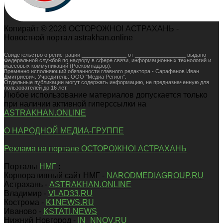
Копирайт © 2026 ОСТОРОЖНО! АСТРАХАНЬ -
Новостной портал astrakhan.online
Свидетельство о регистрации _______________ от _________________ выдано
Федеральной службой по надзору в сфере связи, информационных технологий и
массовых коммуникаций (Роскомнадзор).
Временно исполняющий обязанности главного редактора - Сарафанов Иван
Дмитриевич. Учредитель: ООО "Медиа Регион".
Отдельные публикации могут содержать информацию, не предназначенную для
пользователей до 16 лет.
Любое использование материалов допускается только
при наличии активной гиперссылки на
ASTRAKHAN.ONLINE
О НАРОДНОЙ МЕДИА-ГРУППЕ
Реклама на портале ОСТОРОЖНО! АСТРАХАНЬ
Порталы
НМГ
:
Корпоративный сайт НМГ -
NARODMEDIAGROUP.RU
Астрахань -
ASTRAKHAN.ONLINE
Владимир -
VLAD33.RU
Кострома -
K1NEWS.RU
Иваново -
KSTATI.NEWS
Нижний Новгород -
IN_NNOV.RU