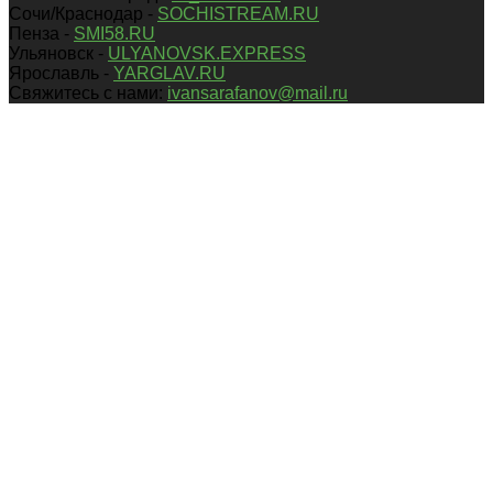
Сочи/Краснодар -
SOCHISTREAM.RU
Пенза -
SMI58.RU
Ульяновск -
ULYANOVSK.EXPRESS
Ярославль -
YARGLAV.RU
Свяжитесь с нами:
ivansarafanov@mail.ru