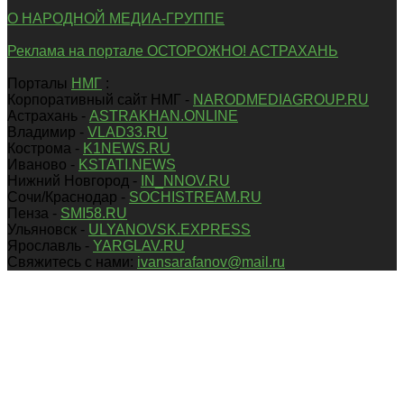
О НАРОДНОЙ МЕДИА-ГРУППЕ
Реклама на портале ОСТОРОЖНО! АСТРАХАНЬ
Порталы
НМГ
:
Корпоративный сайт НМГ -
NARODMEDIAGROUP.RU
Астрахань -
ASTRAKHAN.ONLINE
Владимир -
VLAD33.RU
Кострома -
K1NEWS.RU
Иваново -
KSTATI.NEWS
Нижний Новгород -
IN_NNOV.RU
Сочи/Краснодар -
SOCHISTREAM.RU
Пенза -
SMI58.RU
Ульяновск -
ULYANOVSK.EXPRESS
Ярославль -
YARGLAV.RU
Свяжитесь с нами:
ivansarafanov@mail.ru