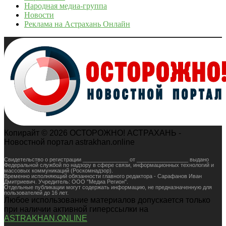
Народная медиа-группа
Новости
Реклама на Астрахань Онлайн
Копирайт © 2026 ОСТОРОЖНО! АСТРАХАНЬ -
Новостной портал astrakhan.online
Свидетельство о регистрации _______________ от _________________ выдано
Федеральной службой по надзору в сфере связи, информационных технологий и
массовых коммуникаций (Роскомнадзор).
Временно исполняющий обязанности главного редактора - Сарафанов Иван
Дмитриевич. Учредитель: ООО "Медиа Регион".
Отдельные публикации могут содержать информацию, не предназначенную для
пользователей до 16 лет.
Любое использование материалов допускается только
при наличии активной гиперссылки на
ASTRAKHAN.ONLINE