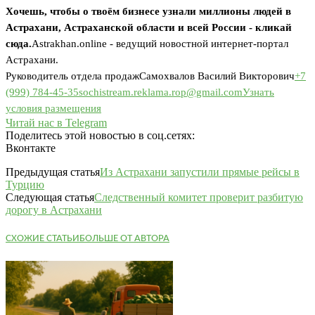
Хочешь, чтобы о твоём бизнесе узнали миллионы людей в
Астрахани, Астраханской области и всей России - кликай
сюда.
Astrakhan.online - ведущий новостной интернет-портал
Астрахани.
Руководитель отдела продаж
Самохвалов Василий Викторович
+7
(999) 784-45-35
sochistream.reklama.rop@gmail.com
Узнать
условия размещения
Читай нас в Telegram
Поделитесь этой новостью в соц.сетях:
Вконтакте
Предыдущая статья
Из Астрахани запустили прямые рейсы в
Турцию
Следующая статья
Следственный комитет проверит разбитую
дорогу в Астрахани
СХОЖИЕ СТАТЬИ
БОЛЬШЕ ОТ АВТОРА