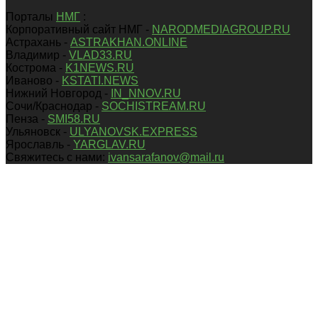
Порталы
НМГ
:
Корпоративный сайт НМГ -
NARODMEDIAGROUP.RU
Астрахань -
ASTRAKHAN.ONLINE
Владимир -
VLAD33.RU
Кострома -
K1NEWS.RU
Иваново -
KSTATI.NEWS
Нижний Новгород -
IN_NNOV.RU
Сочи/Краснодар -
SOCHISTREAM.RU
Пенза -
SMI58.RU
Ульяновск -
ULYANOVSK.EXPRESS
Ярославль -
YARGLAV.RU
Свяжитесь с нами:
ivansarafanov@mail.ru