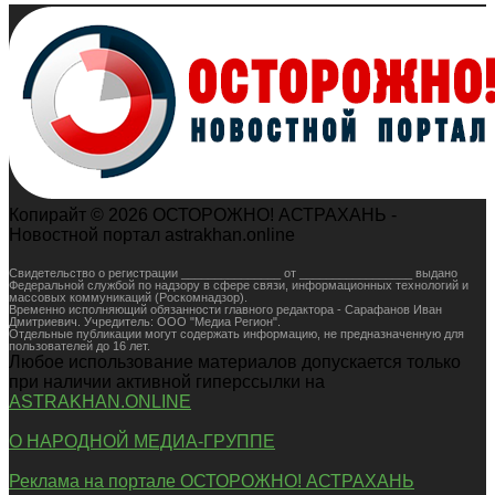
Копирайт © 2026 ОСТОРОЖНО! АСТРАХАНЬ -
Новостной портал astrakhan.online
Свидетельство о регистрации _______________ от _________________ выдано
Федеральной службой по надзору в сфере связи, информационных технологий и
массовых коммуникаций (Роскомнадзор).
Временно исполняющий обязанности главного редактора - Сарафанов Иван
Дмитриевич. Учредитель: ООО "Медиа Регион".
Отдельные публикации могут содержать информацию, не предназначенную для
пользователей до 16 лет.
Любое использование материалов допускается только
при наличии активной гиперссылки на
ASTRAKHAN.ONLINE
О НАРОДНОЙ МЕДИА-ГРУППЕ
Реклама на портале ОСТОРОЖНО! АСТРАХАНЬ