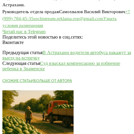
Астрахани.
Руководитель отдела продаж
Самохвалов Василий Викторович
+7
(999) 784-45-35
sochistream.reklama.rop@gmail.com
Узнать
условия размещения
Читай нас в Telegram
Поделитесь этой новостью в соц.сетях:
Вконтакте
Предыдущая статья
В Астрахани водителя автобуса накажут за
выезд на встречку
Следующая статья
Суд взыскал компенсацию за избиение
ребенка в Знаменске
СХОЖИЕ СТАТЬИ
БОЛЬШЕ ОТ АВТОРА