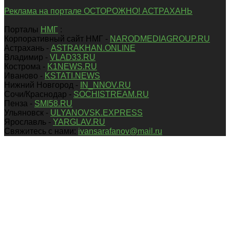
Реклама на портале ОСТОРОЖНО! АСТРАХАНЬ
Порталы
НМГ
:
Корпоративный сайт НМГ -
NARODMEDIAGROUP.RU
Астрахань -
ASTRAKHAN.ONLINE
Владимир -
VLAD33.RU
Кострома -
K1NEWS.RU
Иваново -
KSTATI.NEWS
Нижний Новгород -
IN_NNOV.RU
Сочи/Краснодар -
SOCHISTREAM.RU
Пенза -
SMI58.RU
Ульяновск -
ULYANOVSK.EXPRESS
Ярославль -
YARGLAV.RU
Свяжитесь с нами:
ivansarafanov@mail.ru