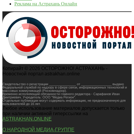
Реклама на Астрахань Онлайн
Копирайт © 2026 ОСТОРОЖНО! АСТРАХАНЬ -
Новостной портал astrakhan.online
Свидетельство о регистрации _______________ от _________________ выдано
Федеральной службой по надзору в сфере связи, информационных технологий и
массовых коммуникаций (Роскомнадзор).
Временно исполняющий обязанности главного редактора - Сарафанов Иван
Дмитриевич. Учредитель: ООО "Медиа Регион".
Отдельные публикации могут содержать информацию, не предназначенную для
пользователей до 16 лет.
Любое использование материалов допускается только
при наличии активной гиперссылки на
ASTRAKHAN.ONLINE
О НАРОДНОЙ МЕДИА-ГРУППЕ