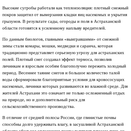
Высокие сугробы работали как теплоизоляция: плотный снежный
покров защитил от вымерзания кладки яиц насекомых и укрытия
грызунов. В результате сады, огороды и поля в Астраханской
области готовятся к усиленному наплыву вредителей.
По данным биологов, главными «выигравшими» от снежной
зимы стали комары, мошки, медведки и саранча, которая
традиционно представляет серьезную угрозу для астраханских
полей. Плотный снег создавал эффект термоса, позволив
личинкам и взрослым особям благополучно пережить холодный
период. Весеннее таяние снегов и большое количество талой
воды сформировали благоприятные условия для кровососущих
насекомых, личинки которых развиваются во влажной среде. Для
жителей Астрахани это означает не только осложненный отдых
на природе, но и дополнительный риск для
сельскохозяйственного производства.
В отличие от средней полосы России, где глинистые почвы
способны долго удерживать влагу, в засушливой Астраханской
области обильное увлажнение почвы выглядит плюсом лишь на