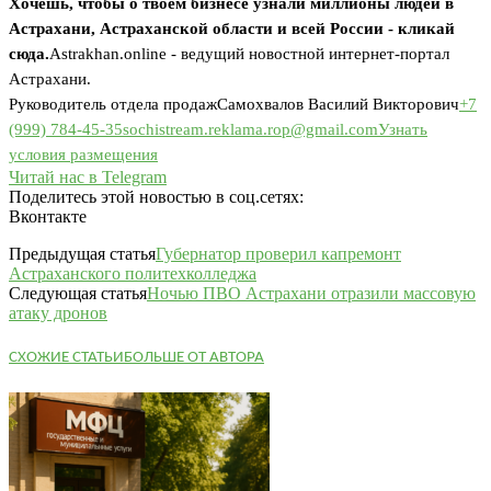
Хочешь, чтобы о твоём бизнесе узнали миллионы людей в
Астрахани, Астраханской области и всей России - кликай
сюда.
Astrakhan.online - ведущий новостной интернет-портал
Астрахани.
Руководитель отдела продаж
Самохвалов Василий Викторович
+7
(999) 784-45-35
sochistream.reklama.rop@gmail.com
Узнать
условия размещения
Читай нас в Telegram
Поделитесь этой новостью в соц.сетях:
Вконтакте
Предыдущая статья
Губернатор проверил капремонт
Астраханского политехколледжа
Следующая статья
Ночью ПВО Астрахани отразили массовую
атаку дронов
СХОЖИЕ СТАТЬИ
БОЛЬШЕ ОТ АВТОРА