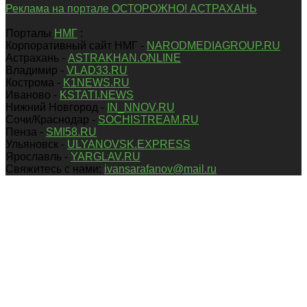
Реклама на портале ОСТОРОЖНО! АСТРАХАНЬ
Порталы
НМГ
:
Корпоративный сайт НМГ -
NARODMEDIAGROUP.RU
Астрахань -
ASTRAKHAN.ONLINE
Владимир -
VLAD33.RU
Кострома -
K1NEWS.RU
Иваново -
KSTATI.NEWS
Нижний Новгород -
IN_NNOV.RU
Сочи/Краснодар -
SOCHISTREAM.RU
Пенза -
SMI58.RU
Ульяновск -
ULYANOVSK.EXPRESS
Ярославль -
YARGLAV.RU
Свяжитесь с нами:
ivansarafanov@mail.ru