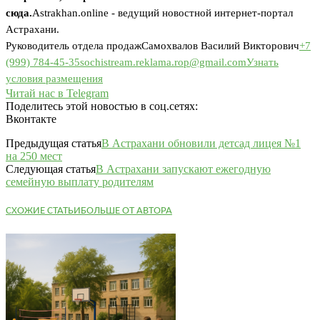
сюда.
Astrakhan.online - ведущий новостной интернет-портал
Астрахани.
Руководитель отдела продаж
Самохвалов Василий Викторович
+7
(999) 784-45-35
sochistream.reklama.rop@gmail.com
Узнать
условия размещения
Читай нас в Telegram
Поделитесь этой новостью в соц.сетях:
Вконтакте
Предыдущая статья
В Астрахани обновили детсад лицея №1
на 250 мест
Следующая статья
В Астрахани запускают ежегодную
семейную выплату родителям
СХОЖИЕ СТАТЬИ
БОЛЬШЕ ОТ АВТОРА