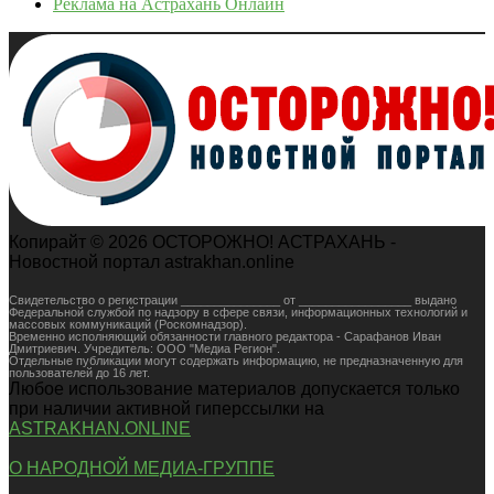
Реклама на Астрахань Онлайн
Копирайт © 2026 ОСТОРОЖНО! АСТРАХАНЬ -
Новостной портал astrakhan.online
Свидетельство о регистрации _______________ от _________________ выдано
Федеральной службой по надзору в сфере связи, информационных технологий и
массовых коммуникаций (Роскомнадзор).
Временно исполняющий обязанности главного редактора - Сарафанов Иван
Дмитриевич. Учредитель: ООО "Медиа Регион".
Отдельные публикации могут содержать информацию, не предназначенную для
пользователей до 16 лет.
Любое использование материалов допускается только
при наличии активной гиперссылки на
ASTRAKHAN.ONLINE
О НАРОДНОЙ МЕДИА-ГРУППЕ