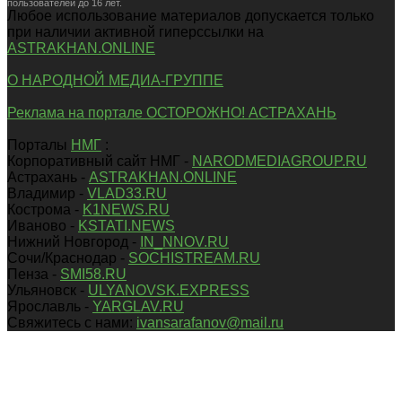
пользователей до 16 лет.
Любое использование материалов допускается только
при наличии активной гиперссылки на
ASTRAKHAN.ONLINE
О НАРОДНОЙ МЕДИА-ГРУППЕ
Реклама на портале ОСТОРОЖНО! АСТРАХАНЬ
Порталы
НМГ
:
Корпоративный сайт НМГ -
NARODMEDIAGROUP.RU
Астрахань -
ASTRAKHAN.ONLINE
Владимир -
VLAD33.RU
Кострома -
K1NEWS.RU
Иваново -
KSTATI.NEWS
Нижний Новгород -
IN_NNOV.RU
Сочи/Краснодар -
SOCHISTREAM.RU
Пенза -
SMI58.RU
Ульяновск -
ULYANOVSK.EXPRESS
Ярославль -
YARGLAV.RU
Свяжитесь с нами:
ivansarafanov@mail.ru