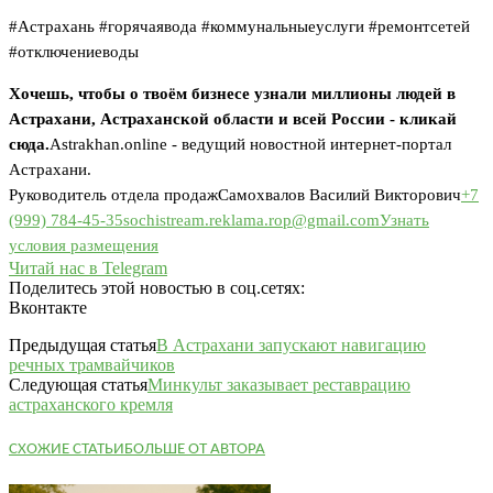
#Астрахань #горячаявода #коммунальныеуслуги #ремонтсетей
#отключениеводы
Хочешь, чтобы о твоём бизнесе узнали миллионы людей в
Астрахани, Астраханской области и всей России - кликай
сюда.
Astrakhan.online - ведущий новостной интернет-портал
Астрахани.
Руководитель отдела продаж
Самохвалов Василий Викторович
+7
(999) 784-45-35
sochistream.reklama.rop@gmail.com
Узнать
условия размещения
Читай нас в Telegram
Поделитесь этой новостью в соц.сетях:
Вконтакте
Предыдущая статья
В Астрахани запускают навигацию
речных трамвайчиков
Следующая статья
Минкульт заказывает реставрацию
астраханского кремля
СХОЖИЕ СТАТЬИ
БОЛЬШЕ ОТ АВТОРА