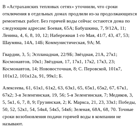
В «Астраханских тепловых сетях» уточнили, что сроки
отключения в отдельных домах продлили из-за продолжающихся
ремонтных работ. Без горячей воды сейчас остаются дома по
следующим адресам: Боевая, 65А; Бабушкина, 7, 9/12А, 11;
Ленина, 4, 6, 8, 10, 12; Набережная 1-го Мая, 41/7, 43, 47, 53;
Шаумяна, 14А, 14Б; Коммунистическая, 9А; М.
Гвардии, 3, 5; Эспланадная, 22/9Б; Звёздная, 21А, 27к1;
Космонавтов, 10к1; Звёздная, 17, 17к1, 17к2, 17к3, 23;
Космонавтов, 14; Нововосточная, 8; С. Перовской, 101к7,
101к12, 101к12а, 91, 99к1; Б.
Алексеева, 61, 61к1, 61к2, 63, 63к1, 65, 65к1, 65к2, 67, 67к1,
67к2; 3-я Зеленгинская, 19, 56; 5-я Зеленгинская, 7; Медиков, 3,
5, 5к1, 6, 7, 8, 9; Грузинская, 2; К. Маркса, 21, 23, 33к1; Победы,
50, 52, 52к1, 54, 54к4, 54к5, 54к6; Зеленая, 68А, 68, 70. Точные
сроки возобновления подачи горячей воды в компании не
называют.