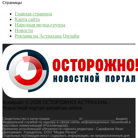
Страницы
Главная страница
Карта сайта
Народная медиа-группа
Новости
Реклама на Астрахань Онлайн
Копирайт © 2026 ОСТОРОЖНО! АСТРАХАНЬ -
Новостной портал astrakhan.online
Свидетельство о регистрации _______________ от _________________ выдано
Федеральной службой по надзору в сфере связи, информационных технологий и
массовых коммуникаций (Роскомнадзор).
Временно исполняющий обязанности главного редактора - Сарафанов Иван
Дмитриевич. Учредитель: ООО "Медиа Регион".
Отдельные публикации могут содержать информацию, не предназначенную для