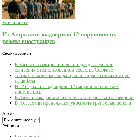
Все новости
Из Астрахани выдворили 12 нарушивших
режим иностранцев
Свежие записи
В Китае рассмотрели новый подход к лечению
ожирения с использованием средства Седжаро
Астраханские бахчеводы прогнозируют снижение цен
на арбузы
Из Астрахани выдворили 12 нарушивших режим
иностранцев
В Лиманском районе невестка обстреляла авто свекрови
В Астрахани продолжают укреплять грунтовые дороги
Архивы
Архивы
Рубрики
Все новости