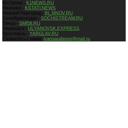
Кострома -
K1NEWS.RU
Иваново -
KSTATI.NEWS
Нижний Новгород -
IN_NNOV.RU
Сочи/Краснодар -
SOCHISTREAM.RU
Пенза -
SMI58.RU
Ульяновск -
ULYANOVSK.EXPRESS
Ярославль -
YARGLAV.RU
Свяжитесь с нами:
ivansarafanov@mail.ru