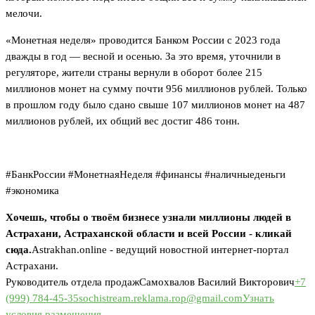
мелочи.
«Монетная неделя» проводится Банком России с 2023 года
дважды в год — весной и осенью. За это время, уточнили в
регуляторе, жители страны вернули в оборот более 215
миллионов монет на сумму почти 956 миллионов рублей. Только
в прошлом году было сдано свыше 107 миллионов монет на 487
миллионов рублей, их общий вес достиг 486 тонн.
#БанкРоссии #МонетнаяНеделя #финансы #наличныеденьги
#экономика
Хочешь, чтобы о твоём бизнесе узнали миллионы людей в
Астрахани, Астраханской области и всей России - кликай
сюда.
Astrakhan.online - ведущий новостной интернет-портал
Астрахани.
Руководитель отдела продаж
Самохвалов Василий Викторович
+7
(999) 784-45-35
sochistream.reklama.rop@gmail.com
Узнать
условия размещения