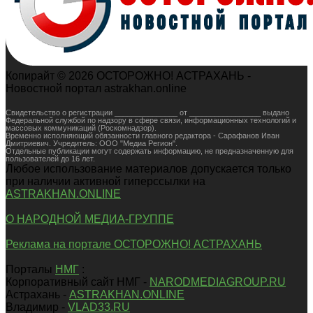
Копирайт © 2026 ОСТОРОЖНО! АСТРАХАНЬ -
Новостной портал astrakhan.online
Свидетельство о регистрации _______________ от _________________ выдано
Федеральной службой по надзору в сфере связи, информационных технологий и
массовых коммуникаций (Роскомнадзор).
Временно исполняющий обязанности главного редактора - Сарафанов Иван
Дмитриевич. Учредитель: ООО "Медиа Регион".
Отдельные публикации могут содержать информацию, не предназначенную для
пользователей до 16 лет.
Любое использование материалов допускается только
при наличии активной гиперссылки на
ASTRAKHAN.ONLINE
О НАРОДНОЙ МЕДИА-ГРУППЕ
Реклама на портале ОСТОРОЖНО! АСТРАХАНЬ
Порталы
НМГ
:
Корпоративный сайт НМГ -
NARODMEDIAGROUP.RU
Астрахань -
ASTRAKHAN.ONLINE
Владимир -
VLAD33.RU